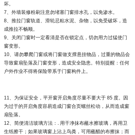
坏。
7、外墙装修粉刷注意勿堵塞门窗排水孔，以免渗水。
8、推拉门窗轨道、滑轮忌粘水泥、杂物，以免受破坏，造
成推拉不畅顺。
9、关闭门窗时一定看清是否在锁定点，切勿用力过猛使门
窗变形。
10、请勿攀爬门窗或将门窗做支撑悬挂物品，过重的物品会
导致窗扇坠落及门窗变形，造成安全隐患。特别提醒：任何
户外作业不得将保险带系于门窗构件上。
11、为保证安全，平开窗开启角度尽量不要大于 85 度。因
为过于的开启角度容易造成门窗合页螺丝松动，从而造成窗
扇坠落。
12、简便清洁玻璃方法：. 用干净抹布蘸水擦玻璃，再用卫
生纸擦干；如果玻璃窗上沾上鸟粪，可用蘸醋的布擦抹；而