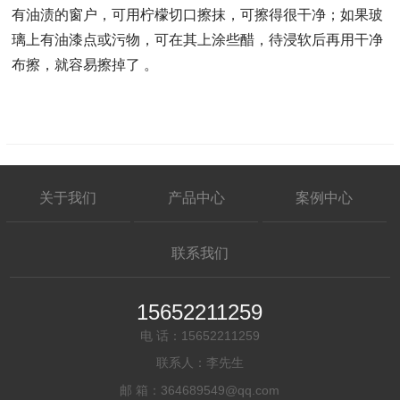
有油渍的窗户，可用柠檬切口擦抹，可擦得很干净；如果玻
璃上有油漆点或污物，可在其上涂些醋，待浸软后再用干净
布擦，就容易擦掉了 。
关于我们
产品中心
案例中心
联系我们
15652211259
电 话：15652211259
联系人：李先生
邮 箱：364689549@qq.com