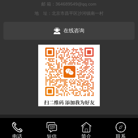
邮 箱：364689549@qq.com
地 址：北京市昌平区沙河镇南一村
在线咨询
Copyright © 北京欧格莱门窗有限公司 备案号：
京ICP备2025128423
号 技术支持：
巨创高科
网站地图
sitemap
电话
短信
简介
联系